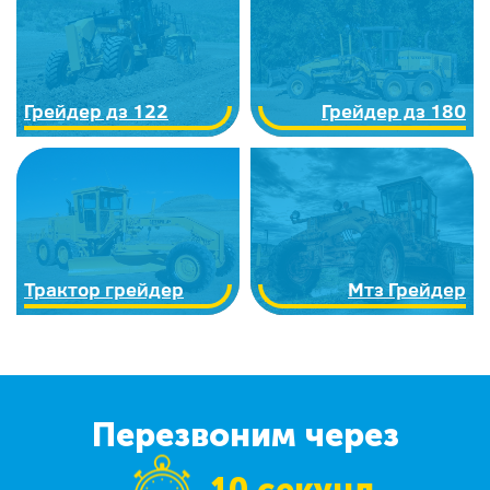
Грейдер дз 122
Грейдер дз 180
Трактор грейдер
Мтз Грейдер
Перезвоним через